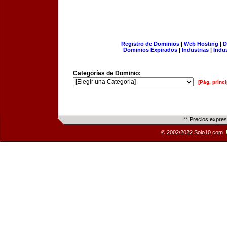
Registro de Dominios
|
Web Hosting
|
D
Dominios Expirados
|
Industrias
|
Indu
Categorías de Dominio:
[Pág. princi
** Precios expre
© 2002/2022 Solo10.com