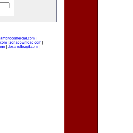
|
ambitocomercial.com
|
.com
|
zonadownload.com
|
com
|
desarrolloagil.com
|