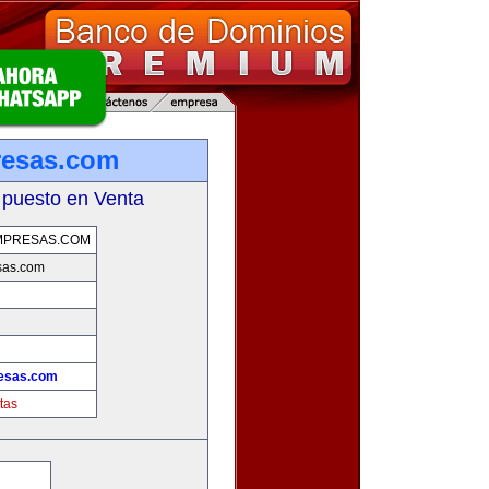
resas.com
 puesto en Venta
MPRESAS.COM
sas.com
esas.com
tas