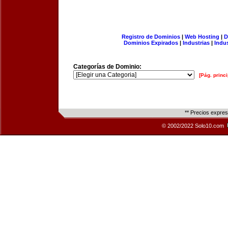
Registro de Dominios
|
Web Hosting
|
D
Dominios Expirados
|
Industrias
|
Indu
Categorías de Dominio:
[Pág. princi
** Precios expre
© 2002/2022 Solo10.com